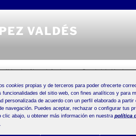
ÓPEZ VALDÉS
Universitat Oberta de Catalunya
Entrada de incidencias o 
mos
cookies
propias y de terceros para poder ofrecerte corr
s funcionalidades del sitio web, con fines analíticos y para 
ad personalizada de acuerdo con un perfil elaborado a partir 
de navegación. Puedes aceptar, rechazar o configurar tus p
GIO LÓPEZ VALDÉS
Buscar
 clic abajo, u obtener más información en nuestra
política 
o ser…
por:
.