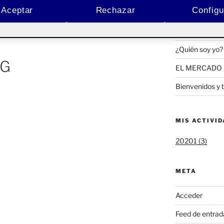
ACTIFOLIO 
Pública
Aceptar
Rechazar
Configu
Yo, de mayor q
¿Quién soy yo?
NG
EL MERCADO 
Bienvenidos y 
MIS ACTIVI
20201 (3)
META
Acceder
Feed de entrad