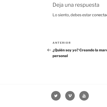
Deja una respuesta
Lo siento, debes estar
conecta
Navegación
Entrada
ANTERIOR
de
anterior:
¿Quién soy yo? Creando la mar
personal
entradas
Twitter
Vimeo
Youtube
UOC
UOC
UOC
universidad
universidad
universitat