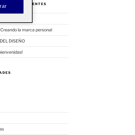
ENTRADAS RECIENTES
rar
uiero ser…
 Creando la marca personal
DEL DISEÑO
bienvenidas!
DADES
as